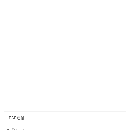
2026年7月3日
【脳葉強化】『暗号解読2問』 ひらめきラボ
《0049》 ～暗号解読の思考の仕方は、入試の難問
を解くのと似ている？～
2026年6月28日
まだ本気になれていない受験生へ ― 夏前に覚悟を決
めるということ［#109］
2026年6月26日
カテゴリー
LEAFとは？
LEAF管理
LEAF通信
∞プリント