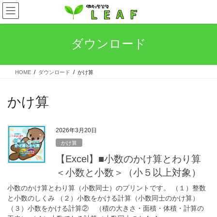
コ
ナ
ン
ビ
テ
ゲ
ン
ー
ダウンロード
ツ
シ
へ
ョ
ス
ン
HOME
ダウンロード
かけ算
キ
に
ッ
移
プ
動
かけ算
2026年3月20日
かけ算
【Excel】■小数のかけ算とわり算
＜小数と小数＞（小５以上対象）
小数のかけ算とわり算（小数同士）のプリントです。 （１）整数
と小数のしくみ （２）小数をかける計算（小数同士のかけ算）
（３）小数をかける計算② （積の大きさ・面積・体積・計算の