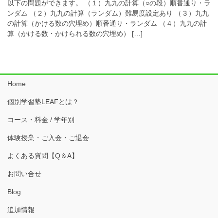
以下の問題ができます。 （１）九九の計算（○の段）順番通り・ラ
ンダム （２）九九の計算（ランダム）難易度設定あり （３）九九
の計算（かける数の穴埋め）順番通り・ランダム （４）九九の計
算（かける数・かけられる数の穴埋め） […]
Home
個別学習塾LEAFとは？
コース・料金 / 学年別
体験授業・ご入会・ご退会
よくある質問【Q＆A】
お問い合せ
Blog
追加情報