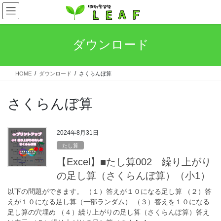
コ
ナ
ン
ビ
テ
ゲ
ン
ー
ダウンロード
ツ
シ
へ
ョ
ス
ン
HOME
ダウンロード
さくらんぼ算
キ
に
ッ
移
プ
動
さくらんぼ算
2024年8月31日
たし算
【Excel】■たし算002 繰り上がり
の足し算（さくらんぼ算）（小1）
以下の問題ができます。 （１）答えが１０になる足し算 （２）答
えが１０になる足し算（一部ランダム） （３）答えを１０になる
足し算の穴埋め （４）繰り上がりの足し算（さくらんぼ算）答え