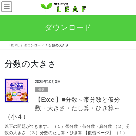
コ
ナ
ン
ビ
テ
ゲ
ン
ー
ダウンロード
ツ
シ
へ
ョ
ス
ン
HOME
ダウンロード
分数の大きさ
キ
に
ッ
移
プ
動
分数の大きさ
2025年10月3日
分数
【Excel】■分数～帯分数と仮分
数・大きさ・たし算・ひき算～
（小４）
以下の問題ができます。 （１）帯分数・仮分数・真分数 （２）分
数の大きさ （３）分数のたし算・ひき算 【復習ページ】 （１）