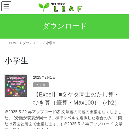
コ
ナ
ン
ビ
テ
ゲ
ン
ー
ダウンロード
ツ
シ
へ
ョ
ス
ン
HOME
ダウンロード
小学生
キ
に
ッ
移
プ
動
小学生
2025年2月1日
たし算
【Excel】■２ケタ同士のたし算・
ひき算（筆算・Max100）（小2）
※2025.5.22 再アップロード② 文章題の問題の重複をなくしまし
た。 (分類が表裏が同一で、標準レベルを選択した場合のみ 1問
だけ表面と裏面で重複します。) ※2025.5.３再アップロード 文章