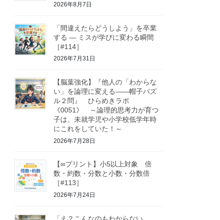
2026年8月7日
「間違えたらどうしよう」を卒業
する ― ミスが学びに変わる瞬間
［#114］
2026年7月31日
【脳葉強化】『他人の「わからな
い」を論理に変える――帽子パズ
ル２問』 ひらめきラボ
《0051》 ～論理的思考力が育つ
子は、未就学児や小学校低学年時
にこれをしていた！～
2026年7月28日
【∞プリント】小5以上対象 倍
数・約数・分数と小数・分数倍
［#113］
2026年7月24日
「え？こんなのもわからない