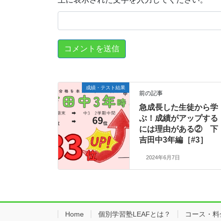
成績・テスト結果
前の記事
急成長した生徒から学
ぶ！成績がアップする
には理由がある② 下
吉田中3年編［#3］
2024年6月7日
Home
個別学習塾LEAFとは？
コース・料金