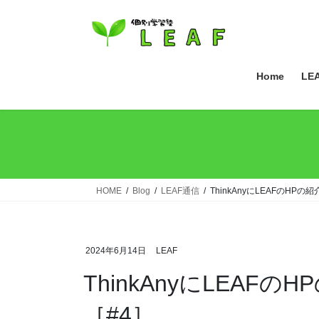
コ
ナ
ン
ビ
テ
ゲ
ン
ー
ツ
シ
Home
LE
へ
ョ
ス
ン
キ
に
ッ
移
プ
動
HOME
Blog
LEAF通信
ThinkAnyにLEAFのHP
2024年6月14日
LEAF
ThinkAnyにLEA
［#4］