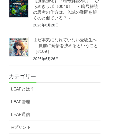
【脳葉強化】『暗号解読2問』 ひ
らめきラボ《0049》 ～暗号解読
の思考の仕方は、入試の難問を解
くのと似ている？～
2026年6月28日
まだ本気になれていない受験生へ
― 夏前に覚悟を決めるということ
［#109］
2026年6月26日
カテゴリー
LEAFとは？
LEAF管理
LEAF通信
∞プリント