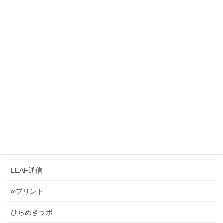
より大切な、一生使える思考習慣［#110］
2026年7月3日
【脳葉強化】『暗号解読2問』 ひらめきラボ
《0049》 ～暗号解読の思考の仕方は、入試の難問
を解くのと似ている？～
2026年6月28日
カテゴリー
LEAFとは？
LEAF管理
LEAF通信
∞プリント
ひらめきラボ