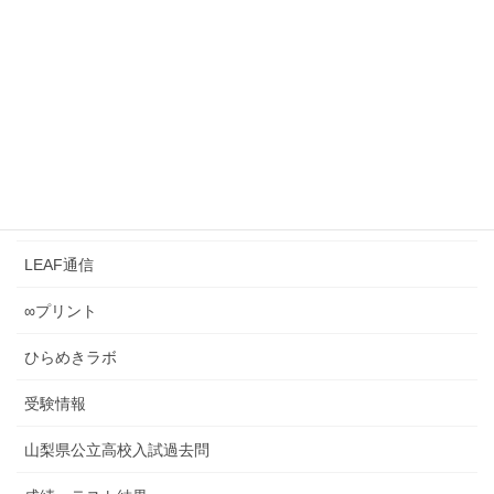
《0049》 ～暗号解読の思考の仕方は、入試の難問
を解くのと似ている？～
2026年6月28日
カテゴリー
LEAFとは？
LEAF管理
LEAF通信
∞プリント
ひらめきラボ
受験情報
山梨県公立高校入試過去問