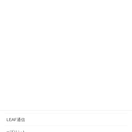
2026年7月8日
テストのミスはなぜ減らないのか——「丁寧にやる」
より大切な、一生使える思考習慣［#110］
2026年7月3日
【脳葉強化】『暗号解読2問』 ひらめきラボ
《0049》 ～暗号解読の思考の仕方は、入試の難問
を解くのと似ている？～
2026年6月28日
カテゴリー
LEAFとは？
LEAF管理
LEAF通信
∞プリント