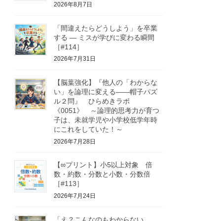
2026年8月7日
「間違えたらどうしよう」を卒業
する ― ミスが学びに変わる瞬間
［#114］
2026年7月31日
【脳葉強化】『他人の「わからな
い」を論理に変える――帽子パズ
ル２問』 ひらめきラボ
《0051》 ～論理的思考力が育つ
子は、未就学児や小学校低学年時
にこれをしていた！～
2026年7月28日
【∞プリント】小5以上対象 倍
数・約数・分数と小数・分数倍
［#113］
2026年7月24日
「え？こんなのもわからない