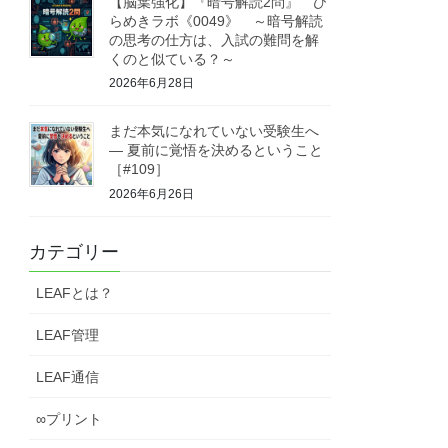
【脳葉強化】『暗号解読2問』 ひ
らめきラボ《0049》 ～暗号解読
の思考の仕方は、入試の難問を解
くのと似ている？～
2026年6月28日
まだ本気になれていない受験生へ
― 夏前に覚悟を決めるということ
［#109］
2026年6月26日
カテゴリー
LEAFとは？
LEAF管理
LEAF通信
∞プリント