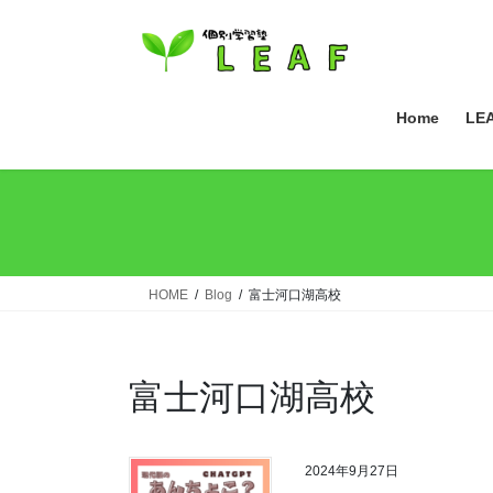
コ
ナ
ン
ビ
テ
ゲ
ン
ー
ツ
シ
Home
LE
へ
ョ
ス
ン
キ
に
ッ
移
プ
動
HOME
Blog
富士河口湖高校
富士河口湖高校
2024年9月27日