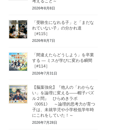
考えること～
2026年8月8日
「受験生になれる子」と「まだな
れていない子」の分かれ道
［#115］
2026年8月7日
「間違えたらどうしよう」を卒業
する ― ミスが学びに変わる瞬間
［#114］
2026年7月31日
【脳葉強化】『他人の「わからな
い」を論理に変える――帽子パズ
ル２問』 ひらめきラボ
《0051》 ～論理的思考力が育つ
子は、未就学児や小学校低学年時
にこれをしていた！～
2026年7月28日