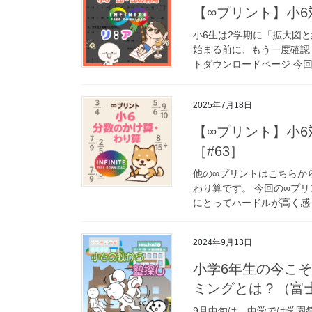
【∞プリント】小6
小6生は2学期に「拡大図
始まる前に、もう一度確認
トダウンロードページ 今回
2025年7月18日
【∞プリント】小
［#63］
他の∞プリントはこちらか
わり算です。 今回の∞プ
にとってハードルが高く感じ
2024年9月13日
小学6年生の今こ
ミングとは？（富士吉
9月中旬は、中学では学園