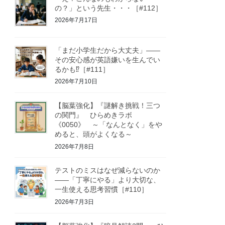
の？」という先生・・・［#112］
2026年7月17日
「まだ小学生だから大丈夫」——
その安心感が英語嫌いを生んでい
るかも⁉［#111］
2026年7月10日
【脳葉強化】『謎解き挑戦！三つ
の関門』 ひらめきラボ
《0050》 ～「なんとなく」をや
めると、頭がよくなる～
2026年7月8日
テストのミスはなぜ減らないのか
——「丁寧にやる」より大切な、
一生使える思考習慣［#110］
2026年7月3日