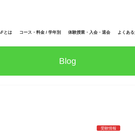
AFとは
コース・料金 / 学年別
体験授業・入会・退会
よくある
Blog
受験情報