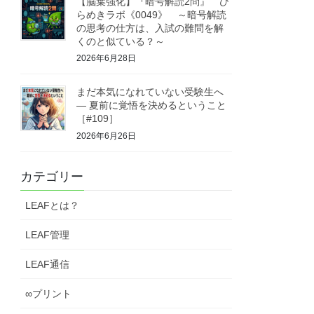
【脳葉強化】『暗号解読2問』 ひ
らめきラボ《0049》 ～暗号解読
の思考の仕方は、入試の難問を解
くのと似ている？～
2026年6月28日
まだ本気になれていない受験生へ
― 夏前に覚悟を決めるということ
［#109］
2026年6月26日
カテゴリー
LEAFとは？
LEAF管理
LEAF通信
∞プリント