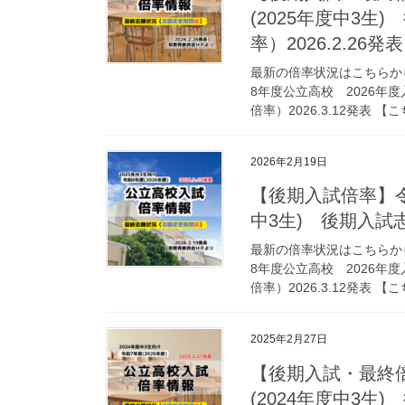
(2025年度中3
率）2026.2.26発表
最新の倍率状況はこちらから
8年度公立高校 2026年
倍率）2026.3.12発表 【こ
2026年2月19日
【後期入試倍率】令
中3生) 後期入
最新の倍率状況はこちらから
8年度公立高校 2026年
倍率）2026.3.12発表 【こ
2025年2月27日
【後期入試・最終倍
(2024年度中3