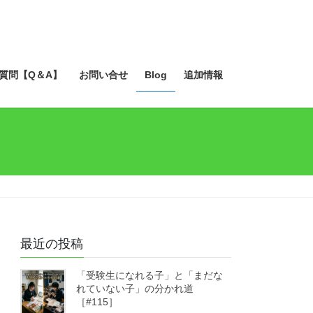
質問【Q＆A】
お問い合せ
Blog
追加情報
最近の投稿
「受験生になれる子」と「まだな
れていない子」の分かれ道
［#115］