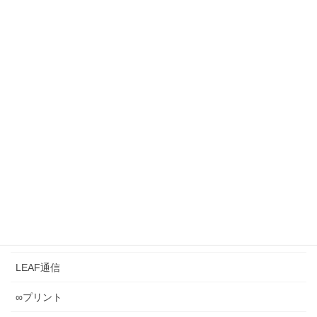
【脳葉強化】『暗号解読2問』 ひらめきラボ
《0049》 ～暗号解読の思考の仕方は、入試の難問
を解くのと似ている？～
2026年6月28日
まだ本気になれていない受験生へ ― 夏前に覚悟を決
めるということ［#109］
2026年6月26日
カテゴリー
LEAFとは？
LEAF管理
LEAF通信
∞プリント