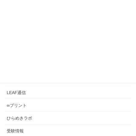
2026年7月3日
【脳葉強化】『暗号解読2問』 ひらめきラボ
《0049》 ～暗号解読の思考の仕方は、入試の難問
を解くのと似ている？～
2026年6月28日
カテゴリー
LEAFとは？
LEAF管理
LEAF通信
∞プリント
ひらめきラボ
受験情報