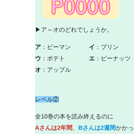
▶ア～オのどれでしょうか。
ア
：ピーマン
イ
：プリン
ウ
：ポテト
エ
：ピーナッツ
オ
：アップル
レベル②
全10巻の本を読み終えるのに
Aさんは2年間
、
Bさんは2週間
かかっ