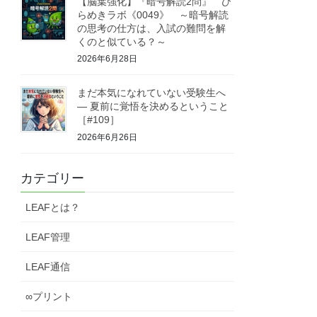
【脳葉強化】『暗号解読2問』 ひ
らめきラボ《0049》 ～暗号解読
の思考の仕方は、入試の難問を解
くのと似ている？～
2026年6月28日
まだ本気になれていない受験生へ
― 夏前に覚悟を決めるということ
［#109］
2026年6月26日
カテゴリー
LEAFとは？
LEAF管理
LEAF通信
∞プリント