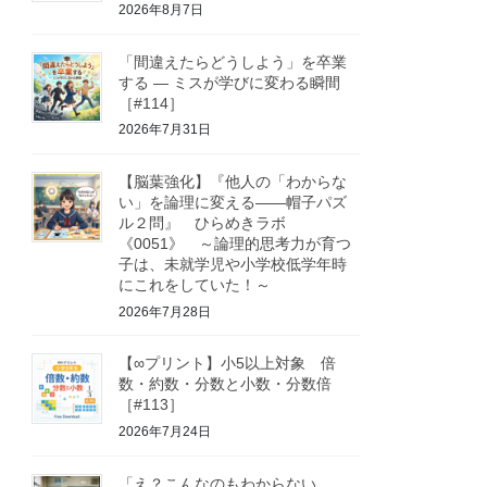
2026年8月7日
「間違えたらどうしよう」を卒業
する ― ミスが学びに変わる瞬間
［#114］
2026年7月31日
【脳葉強化】『他人の「わからな
い」を論理に変える――帽子パズ
ル２問』 ひらめきラボ
《0051》 ～論理的思考力が育つ
子は、未就学児や小学校低学年時
にこれをしていた！～
2026年7月28日
【∞プリント】小5以上対象 倍
数・約数・分数と小数・分数倍
［#113］
2026年7月24日
「え？こんなのもわからない