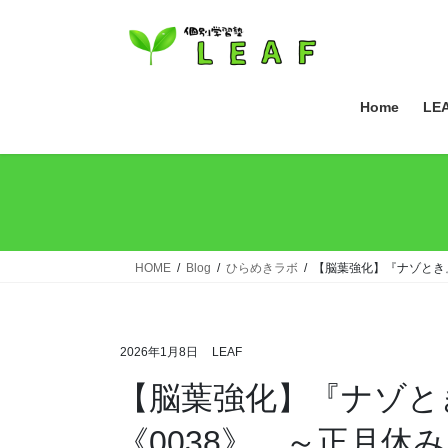
コ
ナ
ン
ビ
テ
ゲ
ン
ー
ツ
シ
Home
LE
へ
ョ
ス
ン
キ
に
ッ
移
プ
動
HOME
Blog
ひらめきラボ
【脳葉強化】『ナゾとき
2026年1月8日
LEAF
【脳葉強化】『ナゾと
《0038》 ～正月休