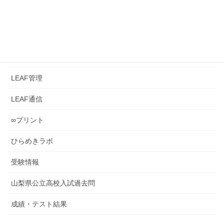
2026年6月19日
カテゴリー
LEAFとは？
LEAF管理
LEAF通信
∞プリント
ひらめきラボ
受験情報
山梨県公立高校入試過去問
成績・テスト結果